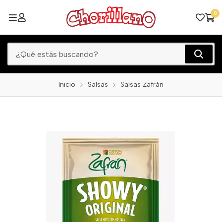
0
Inicio
Salsas
Salsas Zafrán