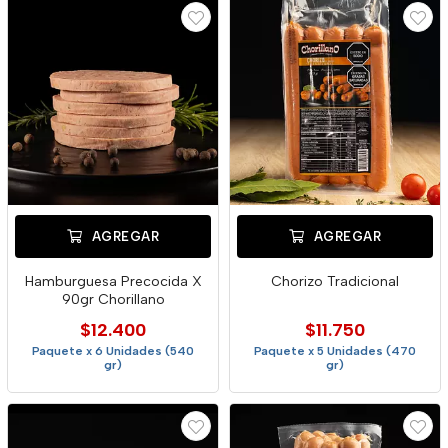
AGREGAR
AGREGAR
Hamburguesa Precocida X
Chorizo Tradicional
90gr Chorillano
$12.400
$11.750
Paquete x 6 Unidades (540
Paquete x 5 Unidades (470
gr)
gr)