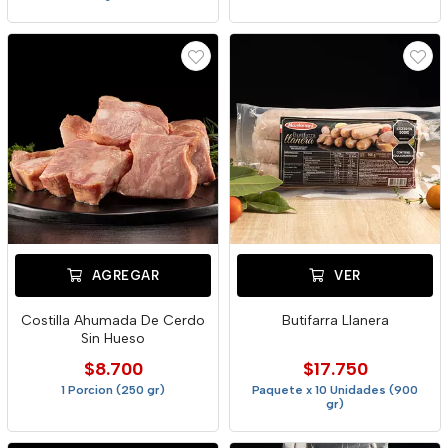
AGREGAR
VER
Costilla Ahumada De Cerdo
Butifarra Llanera
Sin Hueso
$8.700
$17.750
1 Porcion (250 gr)
Paquete x 10 Unidades (900
gr)