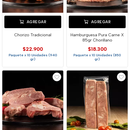
AGREGAR
AGREGAR
Chorizo Tradicional
Hamburguesa Pura Carne X
85gr Chorillano
$22.900
$18.300
Paquete x 10 Unidades (940
Paquete x 10 Unidades (850
gr)
gr)