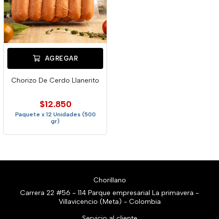
AGREGAR
Chorizo De Cerdo Llanerito
$12.850
Paquete x 12 Unidades (500
gr)
Chorillano
Carrera 22 #56 - 114 Parque empresarial La primavera -
Villavicencio (Meta) - Colombia
Servicio al cliente