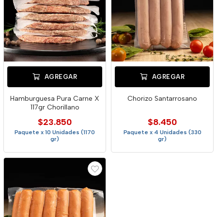
AGREGAR
AGREGAR
Hamburguesa Pura Carne X
Chorizo Santarrosano
117gr Chorillano
$23.850
$8.450
Paquete x 10 Unidades (1170
Paquete x 4 Unidades (330
gr)
gr)