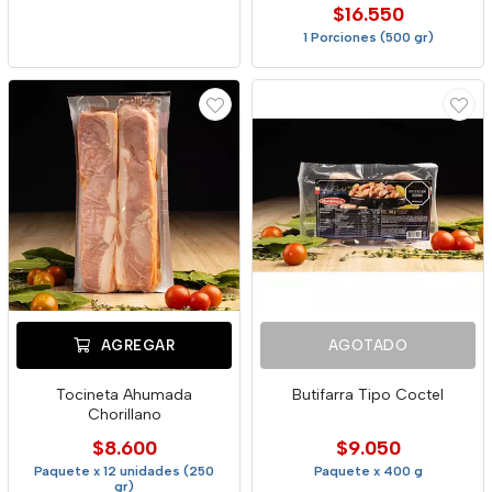
$16.550
1 Porciones (500 gr)
AGREGAR
AGOTADO
Tocineta Ahumada
Butifarra Tipo Coctel
Chorillano
$8.600
$9.050
Paquete x 12 unidades (250
Paquete x 400 g
gr)