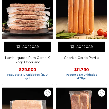
AGREGAR
AGREGAR
Hamburguesa Pura Carne X
Chorizo Cerdo Parrilla
125gr Chorillano
$25.500
$11.750
Paquete x 10 Unidades (1170
Paquete x 5 Unidades
gr)
(470gr)