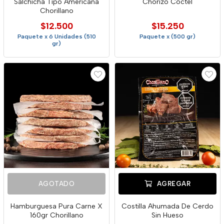
Salchicha Tipo Americana
Chorizo Cóctel
Chorillano
$12.500
$15.250
Paquete x 6 Unidades (510
Paquete x (500 gr)
gr)
AGOTADO
AGREGAR
Hamburguesa Pura Carne X
Costilla Ahumada De Cerdo
160gr Chorillano
Sin Hueso