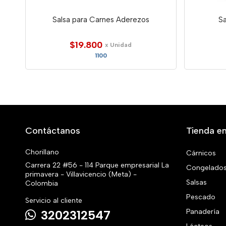
Salsa para Carnes Aderezos
Sa
$19.800
x Unidad
1100
Contáctanos
Tienda en
Chorillano
Cárnicos
Carrera 22 #56 - 114 Parque empresarial La
Congelado
primavera - Villavicencio (Meta) -
Salsas
Colombia
Pescado
Servicio al cliente
Panadería
3202312547