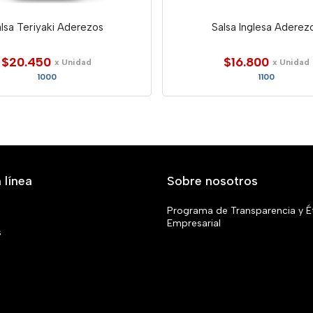
lsa Teriyaki Aderezos
Salsa Inglesa Aderez
$20.450
$16.800
x Unidad
x Unidad
1000
1100
 línea
Sobre nosotros
Programa de Transparencia y É
Empresarial
s