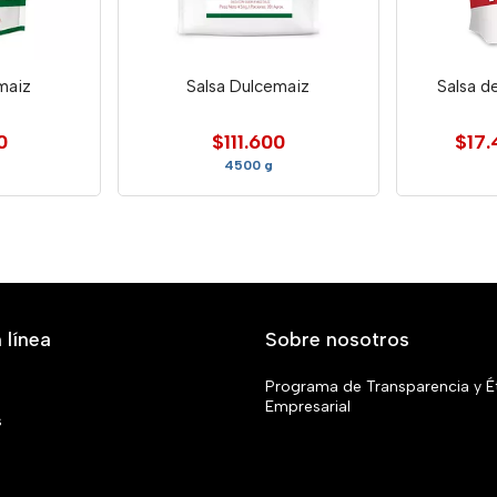
maiz
Salsa Dulcemaiz
Salsa d
0
$111.600
$17.
4500 g
 línea
Sobre nosotros
Programa de Transparencia y É
Empresarial
s