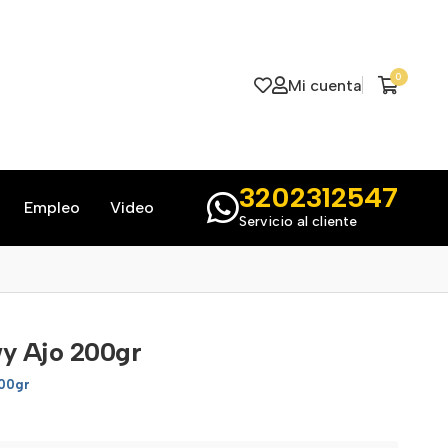
0
Mi cuenta
3202312547
Empleo
Video
Servicio al cliente
wy Ajo 200gr
00gr