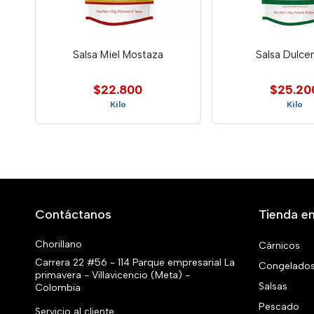
Salsa Miel Mostaza
Salsa Dulce
$22.800
$25.20
Kilo
Kilo
Contáctanos
Tienda en
Chorillano
Cárnicos
Carrera 22 #56 - 114 Parque empresarial La
Congelado
primavera - Villavicencio (Meta) -
Salsas
Colombia
Pescado
Servicio al cliente