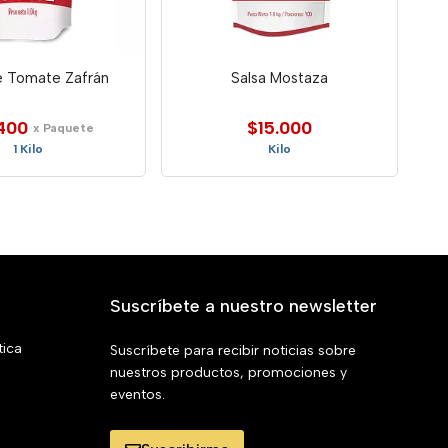
e Tomate Zafrán
Salsa Mostaza
400
$15.000
x Paquete
1 Kilo
Kilo
Suscríbete a nuestro newsletter
tica
Suscríbete para recibir noticias sobre
nuestros productos, promociones y
eventos.