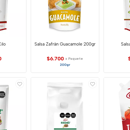
ilo
Salsa Zafrán Guacamole 200gr
Sal
0
$6.700
x Paquete
200gr