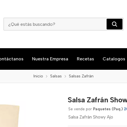
Salsa Zafrán Showy Ajo 200gr
ontáctanos
Nuestra Empresa
Recetas
Catalogos
Inicio
Salsas
Salsas Zafrán
Salsa Zafrán Sho
Se vende por
Paquetes (Paq.)
2
Salsa Zafrán Showy Ajo