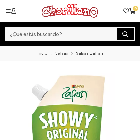
0
Inicio
Salsas
Salsas Zafrán