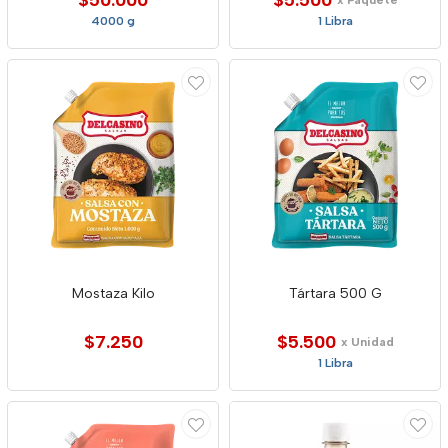
$50.000
$5.500
x Paquete
4000 g
1 Libra
Mostaza Kilo
Tártara 500 G
$7.250
$5.500
x Unidad
1 Libra