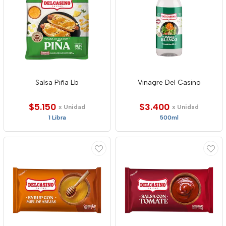
Salsa Piña Lb
Vinagre Del Casino
$5.150
$3.400
x Unidad
x Unidad
1 Libra
500ml