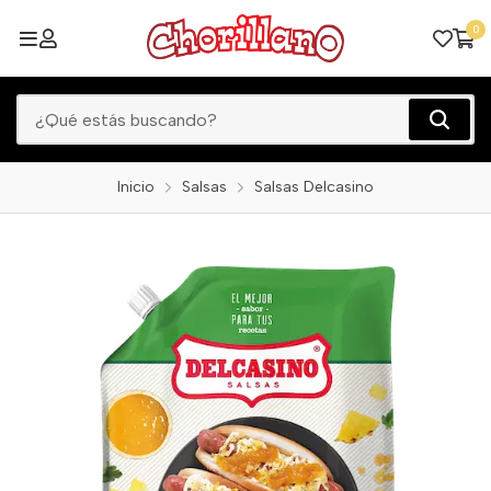
0
Inicio
Salsas
Salsas Delcasino