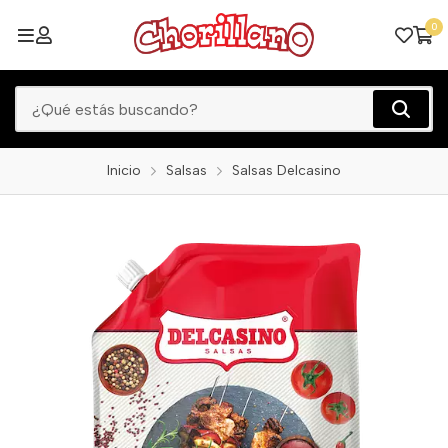
0
Inicio
Salsas
Salsas Delcasino