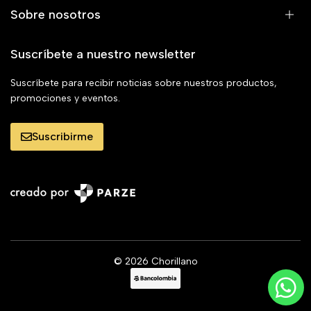
Sobre nosotros
Suscríbete a nuestro newsletter
Suscríbete para recibir noticias sobre nuestros productos,
promociones y eventos.
Suscribirme
© 2026 Chorillano