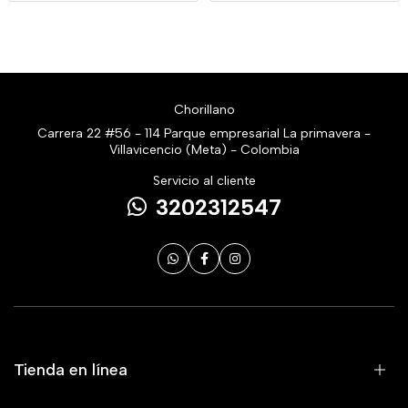
Chorillano
Carrera 22 #56 - 114 Parque empresarial La primavera -
Villavicencio (Meta) - Colombia
Servicio al cliente
3202312547
Tienda en línea