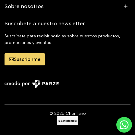
Sobre nosotros
Suscríbete a nuestro newsletter
Suscríbete para recibir noticias sobre nuestros productos,
promociones y eventos.
Suscribirme
© 2026 Chorillano