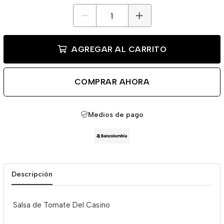
AGREGAR AL CARRITO
COMPRAR AHORA
Medios de pago
Descripción
Salsa de Tomate Del Casino