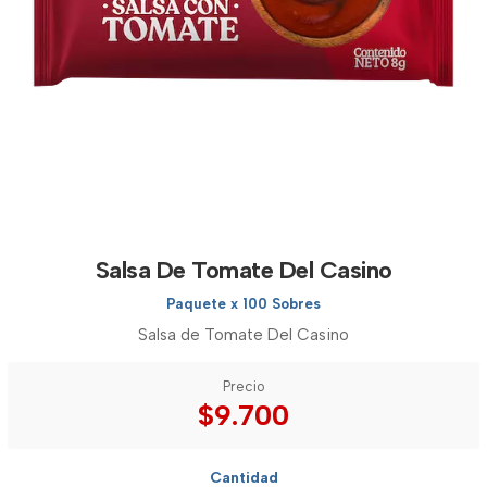
Salsa De Tomate Del Casino
Paquete x 100 Sobres
Salsa de Tomate Del Casino
Precio
$9.700
Cantidad