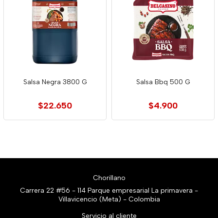
Salsa Negra 3800 G
Salsa Bbq 500 G
$22.650
$4.900
Chorillano
Carrera 22 #56 - 114 Parque empresarial La primavera -
Villavicencio (Meta) - Colombia
Servicio al cliente