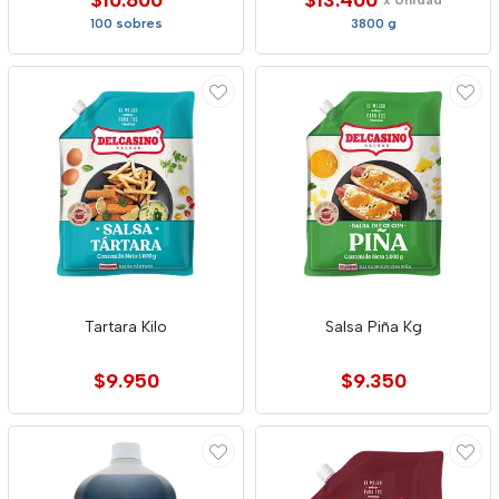
$10.800
$13.400
x Unidad
100 sobres
3800 g
Tartara Kilo
Salsa Piña Kg
$9.950
$9.350