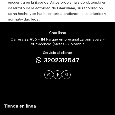
encuentra en la Base de Datos propia ha sido obtenida en
desarrollo de la actividad de
Chorillano
, su recopilación
se ha hecho y se hará siempre atendiendo a los criterios y
normatividad legal.
Chorillano
Carrera 22 #56 - 114 Parque empresarial La primavera -
Villavicencio (Meta) - Colombia
Servicio al cliente
3202312547
Tienda en línea