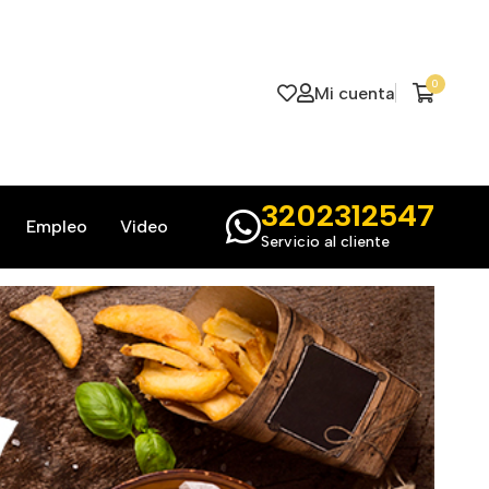
0
Mi cuenta
3202312547
Empleo
Video
Servicio al cliente