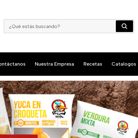
Chorizos, Carnes, Embutidos A Domicilio En Villavicencio
ontáctanos
Nuestra Empresa
Recetas
Catalogos