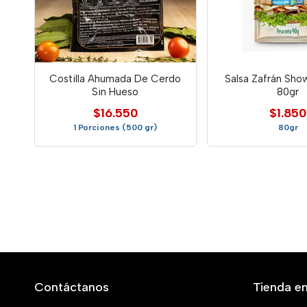
Costilla Ahumada De Cerdo
Salsa Zafrán Sho
Sin Hueso
80gr
$16.550
$1.850
1 Porciones (500 gr)
80gr
Contáctanos
Tienda en