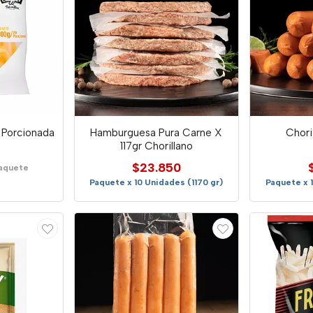
 Porcionada
Hamburguesa Pura Carne X
Chori
o
117gr Chorillano
$23.850
Paquete
Paquete x 10 Unidades (1170 gr)
Paquete x 