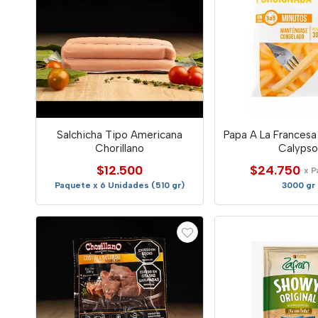
Salchicha Tipo Americana
Papa A La Francesa
Chorillano
Calyps
$12.500
$24.750
x 
Paquete x 6 Unidades (510 gr)
3000 gr