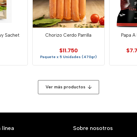
wy Sachet
Chorizo Cerdo Parrilla
Papa A 
$11.750
$7.
Paquete x 5 Unidades (470gr)
Ver más productos
 línea
Sobre nosotros