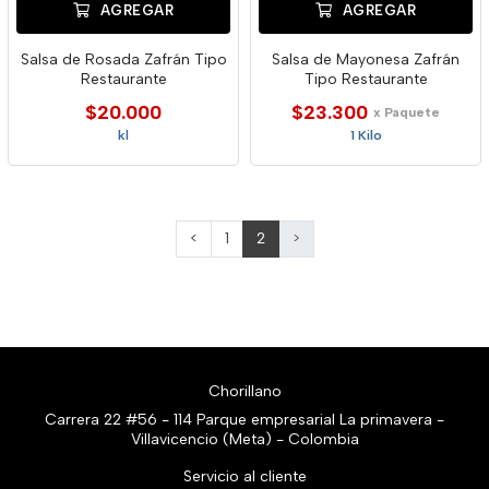
AGREGAR
AGREGAR
Salsa de Rosada Zafrán Tipo
Salsa de Mayonesa Zafrán
Restaurante
Tipo Restaurante
$20.000
$23.300
x Paquete
kl
1 Kilo
<
1
2
>
Chorillano
Carrera 22 #56 - 114 Parque empresarial La primavera -
Villavicencio (Meta) - Colombia
Servicio al cliente